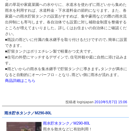
庭の草花や家庭菜園への水やりに、水道水を使わずに雨どいから集めた
雨水を利用すれば、水道料金・下水道料金の節約になります。また、各
家庭への雨水貯留タンクの設置がすすめば、集中豪雨などの際の雨水流
出抑制にも寄与します。各自治体でも設置に対し補助金制度を整備する
ところが増えてまいりました。詳しくはお住まいの自治体にご確認くだ
さい。
■既設の雨どいに付属の集水継手を取り付けるだけですので､簡単に設置
できます。
■貯留タンクはポリエチレン製で軽量かつ丈夫です。
■住宅の外壁にマッチするデザインで､住宅外観や庭に自然に溶け込みま
す。
■雨どいからの雨水を集水継手で貯留タンクに導きます｡タンクが満水に
なると自動的にオーバーフロ－となり､雨どい側に雨水が流れます。
商品詳細はこちら
投稿者 logisjapan
2010年5月7日 15:06
雨水貯水タンク／M290-80L
雨水貯水タンク／M290-80L
雨水を散水などに有効利用！