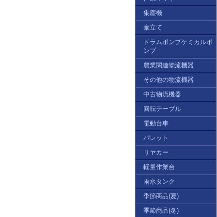
集塵機
傘立て
ドラムポンプケミカルポ
ンプ
農業関連物流機器
その他の物流機器
中古物流機器
回転テーブル
電動台車
パレット
リヤカー
軽量作業台
雨水タンク
季節商品(夏)
季節商品(冬)