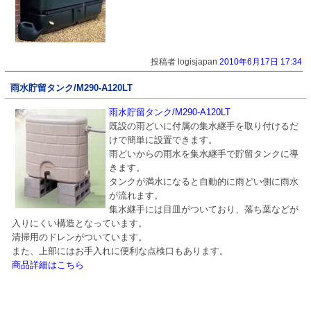
投稿者 logisjapan
2010年6月17日 17:34
雨水貯留タンク/M290-A120LT
雨水貯留タンク/M290-A120LT
既設の雨どいに付属の集水継手を取り付けるだ
けで簡単に設置できます。
雨どいからの雨水を集水継手で貯留タンクに導
きます。
タンクが満水になると自動的に雨どい側に雨水
が流れます。
集水継手には目皿がついており、落ち葉などが
入りにくい構造となっています。
清掃用のドレンがついています。
また、上部にはお手入れに便利な点検口もあります。
商品詳細はこちら