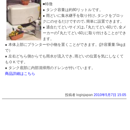
■特徴
● タンク容量は約80リットルです。
● 雨どいに集水継手を取り付け､タンクをブロッ
クにのせるだけですので､簡単に設置できます。
● 適合たてどいサイズは､｢丸たてどい60｣で､全メ
ーカーの｢丸たてどい60｣に取り付けることができ
ます。
● 本体上部にプランターや小物を置くことができます。(許容重量:5kgま
で）
● 左右どちら側からでも雨水が流入でき､雨どいの位置を気にしなくて
もＯＫです。
● タンク底部に内部清掃用のドレンが付いています。
商品詳細はこちら
投稿者 logisjapan
2010年5月7日 15:05