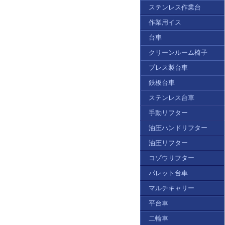
ステンレス作業台
作業用イス
台車
クリーンルーム椅子
プレス製台車
鉄板台車
ステンレス台車
手動リフター
油圧ハンドリフター
油圧リフター
コゾウリフター
パレット台車
マルチキャリー
平台車
二輪車