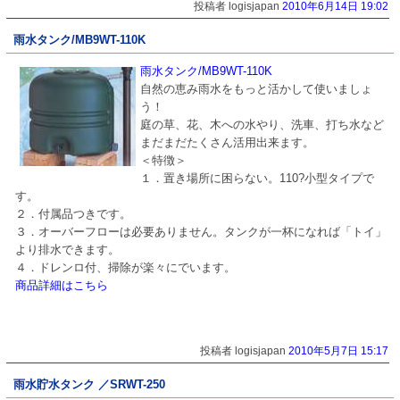
投稿者 logisjapan
2010年6月14日 19:02
雨水タンク/MB9WT-110K
雨水タンク/MB9WT-110K
自然の恵み雨水をもっと活かして使いましょ
う！
庭の草、花、木への水やり、洗車、打ち水など
まだまだたくさん活用出来ます。
＜特徴＞
１．置き場所に困らない。110?小型タイプで
す。
２．付属品つきです。
３．オーバーフローは必要ありません。タンクが一杯になれば「トイ」
より排水できます。
４．ドレンロ付、掃除が楽々にでいます。
商品詳細はこちら
投稿者 logisjapan
2010年5月7日 15:17
雨水貯水タンク ／SRWT-250