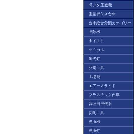
溝フタ運搬機
重量秤付き台車
台車総合分類カテゴリー
掃除機
ホイスト
ケミカル
蛍光灯
弱電工具
工場扇
エアースライド
プラスチック台車
調理厨房機器
切削工具
捕虫機
捕虫灯