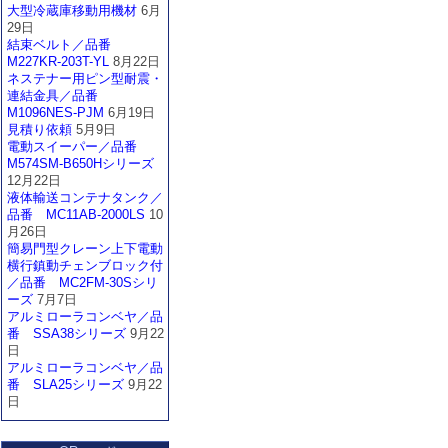
大型冷蔵庫移動用機材
6月
29日
結束ベルト／品番
M227KR-203T-YL
8月22日
ネステナー用ピン型耐震・
連結金具／品番
M1096NES-PJM
6月19日
見積り依頼
5月9日
電動スイーパー／品番
M574SM-B650Hシリーズ
12月22日
液体輸送コンテナタンク／
品番 MC11AB-2000LS
10
月26日
簡易門型クレーン上下電動
横行鎮動チェンブロック付
／品番 MC2FM-30Sシリ
ーズ
7月7日
アルミローラコンベヤ／品
番 SSA38シリーズ
9月22
日
アルミローラコンベヤ／品
番 SLA25シリーズ
9月22
日