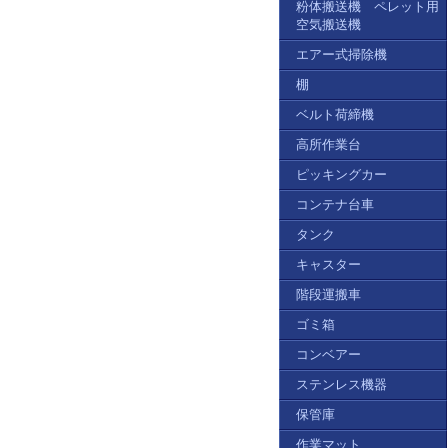
粉体搬送機 ペレット用
空気搬送機
エアー式掃除機
棚
ベルト荷締機
高所作業台
ピッキングカー
コンテナ台車
タンク
キャスター
階段運搬車
ゴミ箱
コンベアー
ステンレス機器
保管庫
作業マット