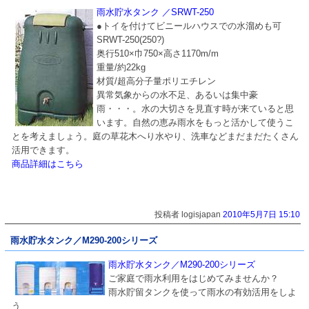
雨水貯水タンク ／SRWT-250
●トイを付けてビニールハウスでの水溜めも可
SRWT-250(250?)
奥行510×巾750×高さ1170m/m
重量/約22kg
材質/超高分子量ポリエチレン
異常気象からの水不足、あるいは集中豪
雨・・・。水の大切さを見直す時が来ていると思
います。自然の恵み雨水をもっと活かして使うこ
とを考えましょう。庭の草花木へり水やり、洗車などまだまだたくさん
活用できます。
商品詳細はこちら
投稿者 logisjapan
2010年5月7日 15:10
雨水貯水タンク／M290-200シリーズ
雨水貯水タンク／M290-200シリーズ
ご家庭で雨水利用をはじめてみませんか？
雨水貯留タンクを使って雨水の有効活用をしよ
う