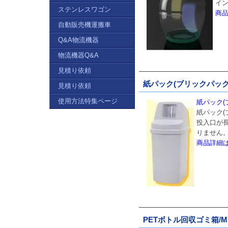
イ
ステンレスワゴン
商
自動販売機運搬車
Q&A物流機器
物流機器Q&A
見積り依頼
紙パック(ブリックパック)回
見積り依頼
使用方法特集ページ
紙パック(ブ
紙パック(
投入口が長
りません
商品詳細
PETボトル回収ゴミ箱/M71