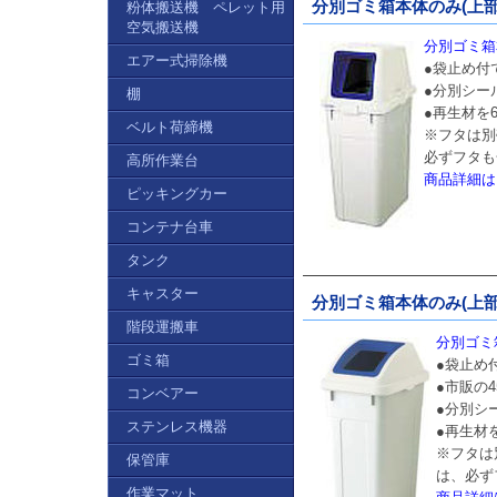
分別ゴミ箱本体のみ(上部フタ
粉体搬送機 ペレット用
空気搬送機
分別ゴミ箱本
エアー式掃除機
●袋止め付
●分別シー
棚
●再生材を
ベルト荷締機
※フタは別
必ずフタも
高所作業台
商品詳細は
ピッキングカー
コンテナ台車
タンク
キャスター
分別ゴミ箱本体のみ(上部フタ
階段運搬車
分別ゴミ箱
ゴミ箱
●袋止め
●市販の
コンベアー
●分別シ
ステンレス機器
●再生材
※フタは
保管庫
は、必ず
作業マット