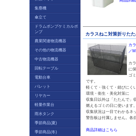
商品詳細
集塵機
傘立て
ドラムポンプケミカルポ
ンプ
カラスねこ対策折りたたみ式
農業関連物流機器
カ
その他の物流機器
／M1
中古物流機器
カ
回転テーブル
に
ゴ
電動台車
です。
パレット
軽くて・強くて・錆びにく
環境・衛生・美化対策に
リヤカー
収集日以外は「たたんで」
軽量作業台
燃えるゴミの日に使います
収集状況は一目でわかるネ
雨水タンク
警告板は付属しません。各
季節商品(夏)
商品詳細はこちら
季節商品(冬)