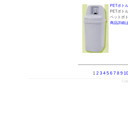
PETボトル
PETボト
ペットボト
商品詳細
1
2
3
4
5
6
7
8
9
1
Copy