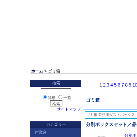
ホーム
> ゴミ箱
検索
1
2
3
4
5
6
7
8
9
1
詳細
一覧
ゴミ箱
サイトマップ
ゴミ箱 業務用ダストボックス
カテゴリー
分別ボックスセット／品番
作業台
分別ボ