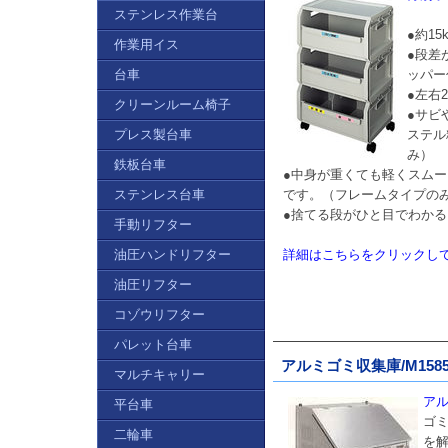
ステンレス作業台
●約1
作業用イス
●段差
台車
ッパー
●左右
クリーンルーム椅子
●サビ
プレス製台車
ステル
み）
鉄板台車
●中身が重くても軽くスム
ステンレス台車
です。（フレームタイプの
●捨てる段がひと目でわか
手動リフター
油圧ハンドリフター
詳細はこちらをクリックし
油圧リフター
コゾウリフター
パレット台車
アルミゴミ収集庫/M1585K
マルチキャリー
アル
平台車
ゴ
二輪車
を