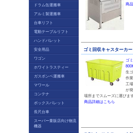
商
ドラム缶運搬車
アルミ製運搬車
台車リフト
電動テーブルリフト
ハンドパレット
安全用品
ゴミ回収キャスターカート
ワゴン
ゴミ
800
ホワイトラスティー
生
ガスボンベ運搬車
作
工
マワール
が
コンテナ
場所までスムーズに運びま
商品詳細はこちら
ボックスパレット
長尺台車
スーパー量販店向け物流
機器