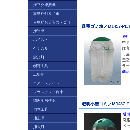
溝フタ運搬機
重量秤付き台車
台車総合分類カテゴリー
透明ゴミ箱／M1437-PET
掃除機
透明
ホイスト
中身
ケミカル
廃棄
再生
蛍光灯
豊富
弱電工具
ラー
商品
工場扇
エアースライド
プラスチック台車
調理厨房機器
透明小型ゴミ／M1437-PE
切削工具
透明
捕虫機
廃棄
ペ
捕虫灯