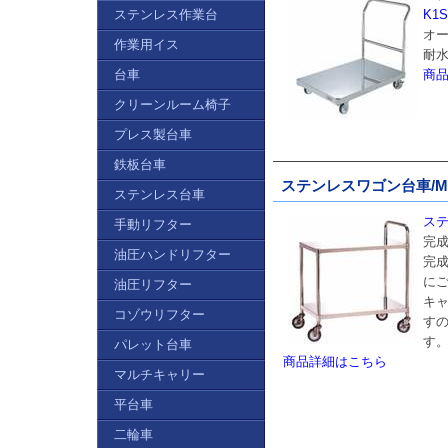
ステンレス作業台
K1
オ
作業用イス
耐
台車
商
クリーンルーム椅子
プレス製台車
鉄板台車
ステンレスワゴン台車/MF2
ステンレス台車
ステ
手動リフター
完
油圧ハンドリフター
完
に
油圧リフター
キャ
コゾウリフター
す
す
パレット台車
商品詳細はこちら
マルチキャリー
平台車
二輪車