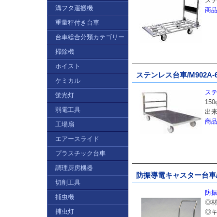
ス
溝フタ運搬機
商
重量秤付き台車
台車総合分類カテゴリー
掃除機
ホイスト
ステンレス台車/M902A-
ケミカル
ステ
蛍光灯
15
弱電工具
出
商
工場扇
エアースライド
プラスチック台車
調理厨房機器
防振導電キャスター台車/M9
切削工具
防振
捕虫機
◎材
捕虫灯
◎キ