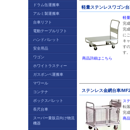
ドラム缶運搬車
軽量ステンレスワゴン台車/M
アルミ製運搬車
軽量
台車リフト
完
完
電動テーブルリフト
に
ハンドパレット
キャ
す
安全用品
す
ワゴン
商品詳細はこちら
ホワイトラスティー
ガスボンベ運搬車
マワール
ステンレス金網台車/MF24
コンテナ
ボックスパレット
ステ
転
長尺台車
完
スーパー量販店向け物流
商
機器