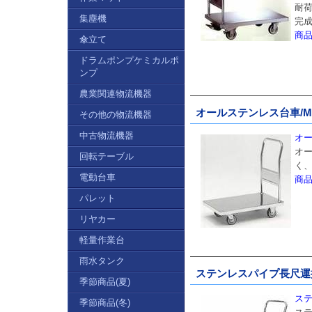
耐荷
集塵機
完
商
傘立て
ドラムポンプケミカルポ
ンプ
農業関連物流機器
オールステンレス台車/MF2
その他の物流機器
中古物流機器
オー
オー
回転テーブル
く
電動台車
商
パレット
リヤカー
軽量作業台
雨水タンク
ステンレスパイプ長尺運搬車
季節商品(夏)
ステ
季節商品(冬)