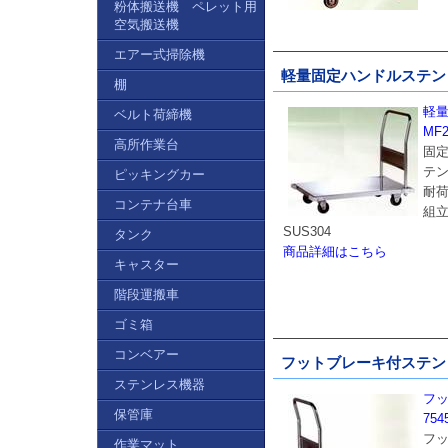
粉体搬送機 ペレット用
空気搬送機
エアー式掃除機
軽量固定ハンドルステンレス
棚
軽
ベルト荷締機
MF2
高所作業台
固
テ
ピッキングカー
耐荷
コンテナ台車
組立
SUS304
タンク
商品詳細はこちら
キャスター
階段運搬車
ゴミ箱
コンベアー
フットブレーキ付ステンレス
ステンレス機器
フッ
保管庫
754
フ
作業マット