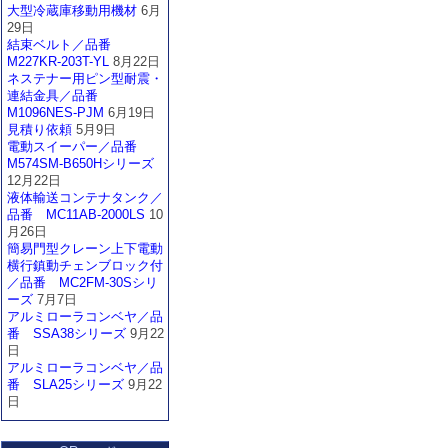
大型冷蔵庫移動用機材
6月
29日
結束ベルト／品番
M227KR-203T-YL
8月22日
ネステナー用ピン型耐震・
連結金具／品番
M1096NES-PJM
6月19日
見積り依頼
5月9日
電動スイーパー／品番
M574SM-B650Hシリーズ
12月22日
液体輸送コンテナタンク／
品番 MC11AB-2000LS
10
月26日
簡易門型クレーン上下電動
横行鎮動チェンブロック付
／品番 MC2FM-30Sシリ
ーズ
7月7日
アルミローラコンベヤ／品
番 SSA38シリーズ
9月22
日
アルミローラコンベヤ／品
番 SLA25シリーズ
9月22
日