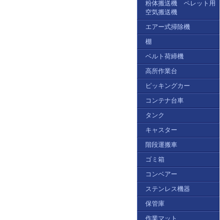
粉体搬送機 ペレット用
空気搬送機
エアー式掃除機
棚
ベルト荷締機
高所作業台
ピッキングカー
コンテナ台車
タンク
キャスター
階段運搬車
ゴミ箱
コンベアー
ステンレス機器
保管庫
作業マット