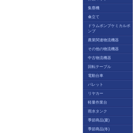
集塵機
傘立て
ドラムポンプケミカルポ
ンプ
農業関連物流機器
その他の物流機器
中古物流機器
回転テーブル
電動台車
パレット
リヤカー
軽量作業台
雨水タンク
季節商品(夏)
季節商品(冬)