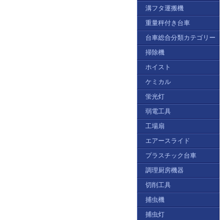
溝フタ運搬機
重量秤付き台車
台車総合分類カテゴリー
掃除機
ホイスト
ケミカル
蛍光灯
弱電工具
工場扇
エアースライド
プラスチック台車
調理厨房機器
切削工具
捕虫機
捕虫灯