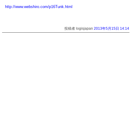
http://www.webshiro.com/p16Tunk.html
投稿者 logisjapan
2013年5月15日 14:14