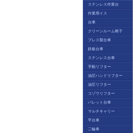
ステンレス作業台
作業用イス
台車
クリーンルーム椅子
プレス製台車
鉄板台車
ステンレス台車
手動リフター
油圧ハンドリフター
油圧リフター
コゾウリフター
パレット台車
マルチキャリー
平台車
二輪車