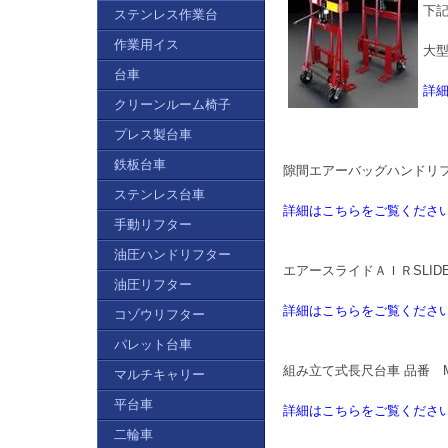
下
ステンレス作業台
作業用イス
大型
台車
詳
クリーンルーム椅子
プレス製台車
鉄板台車
隙間エアーバッグハンドリフト
ステンレス台車
詳細はこちらをご覧くださ
手動リフター
油圧ハンドリフター
エアースライドＡＩＲSLIDE
油圧リフター
詳細はこちらをご覧くださ
コゾウリフター
パレット台車
組み立て式長尺台車 品番 M62
マルチキャリー
平台車
詳細はこちらをご覧くださ
二輪車