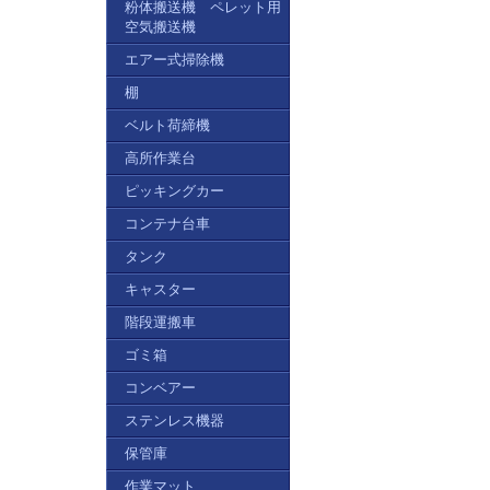
粉体搬送機 ペレット用
空気搬送機
エアー式掃除機
棚
ベルト荷締機
高所作業台
ピッキングカー
コンテナ台車
タンク
キャスター
階段運搬車
ゴミ箱
コンベアー
ステンレス機器
保管庫
作業マット