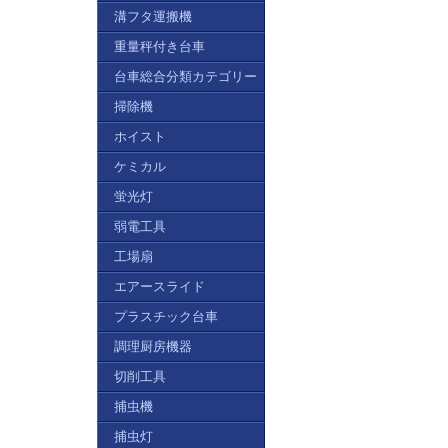
溝フタ運搬機
重量秤付き台車
台車総合分類カテゴリー
掃除機
ホイスト
ケミカル
蛍光灯
弱電工具
工場扇
エアースライド
プラスチック台車
調理厨房機器
切削工具
捕虫機
捕虫灯