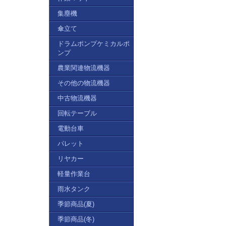
集塵機
傘立て
ドラムポンプケミカルポ
ンプ
農業関連物流機器
その他の物流機器
中古物流機器
回転テーブル
電動台車
パレット
リヤカー
軽量作業台
雨水タンク
季節商品(夏)
季節商品(冬)