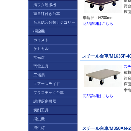
積載
溝フタ運搬機
荷台
床面
重量秤付き台車
車輪径：Ø200mm
台車総合分類カテゴリー
商品詳細はこちら
掃除機
ホイスト
ケミカル
スチール台車/M1635F-40
蛍光灯
弱電工具
スチ
積載
工場扇
荷台
エアースライド
床面
車輪
プラスチック台車
商品詳細はこちら
調理厨房機器
切削工具
捕虫機
捕虫灯
スチール台車/M350AN-2