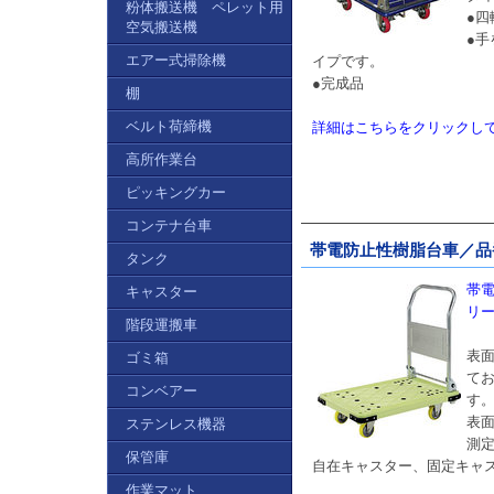
粉体搬送機 ペレット用
●
空気搬送機
●
エアー式掃除機
イプです。
●完成品
棚
ベルト荷締機
詳細はこちらをクリックし
高所作業台
ピッキングカー
コンテナ台車
帯電防止性樹脂台車／品番 
タンク
帯電
キャスター
リ
階段運搬車
表面
ゴミ箱
て
コンベアー
す
表面
ステンレス機器
測
保管庫
自在キャスター、固定キャス
作業マット