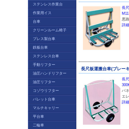
ステンレス作業台
長
作業用イス
M11
悪
台車
詳
クリーンルーム椅子
プレス製台車
鉄板台車
ステンレス台車
手動リフター
長尺板運搬台車(ブレーキ付)
油圧ハンドリフター
長尺
油圧リフター
300
コゾウリフター
パ
エ
パレット台車
詳
マルチキャリー
平台車
二輪車