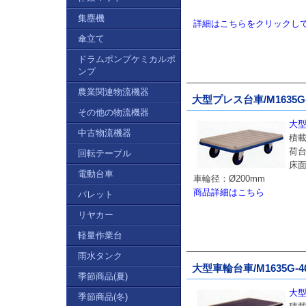
集塵機
詳細はこちらをクリックし
傘立て
ドラムポンプケミカルポ
ンプ
農業関連物流機器
大型プレス台車/M1635G-
その他の物流機器
大型
中古物流機器
積載
荷台
回転テーブル
床面
電動台車
車輪径：Ø200mm
商品詳細はこちら
パレット
リヤカー
軽量作業台
雨水タンク
大型車輪台車/M1635G-40
季節商品(夏)
大型
季節商品(冬)