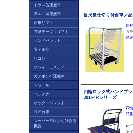
ドラム缶運搬車
アルミ製運搬車
長尺板仕切り付台車／品番 
台車リフト
長尺
電動テーブルリフト
ガ
詳
ハンドパレット
安全用品
ワゴン
ホワイトラスティー
ガスボンベ運搬車
マワール
四輪ロック式ハンドブレー
コンテナ
301I-4Rシリーズ
ボックスパレット
四
長尺台車
品番
スーパー量販店向け物流
●
機器
タ