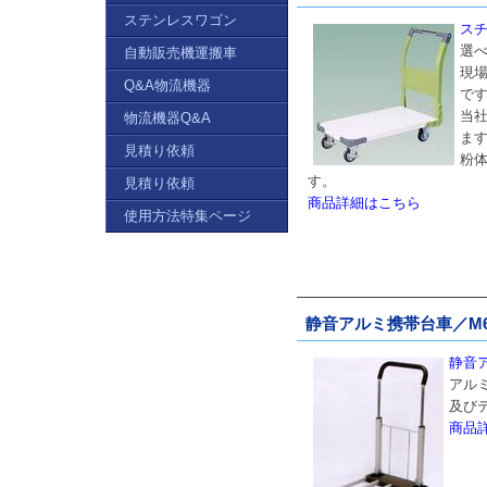
ステンレスワゴン
スチ
選
自動販売機運搬車
現
Q&A物流機器
で
当社
物流機器Q&A
ま
見積り依頼
粉
す。
見積り依頼
商品詳細はこちら
使用方法特集ページ
静音アルミ携帯台車／M623
静音ア
アル
及び
商品