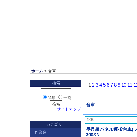
ホーム
> 台車
検索
1
2
3
4
5
6
7
8
9
10
11
1
詳細
一覧
台車
サイトマップ
台車
カテゴリー
長尺板パネル運搬台車(ブレ
作業台
300SN