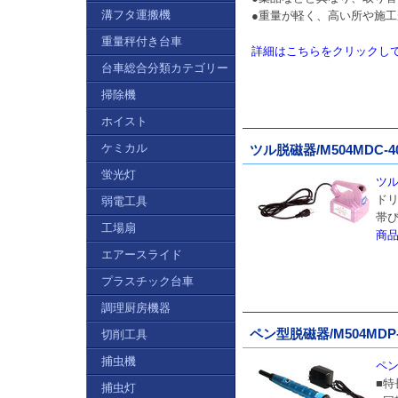
溝フタ運搬機
●重量が軽く、高い所や施
重量秤付き台車
詳細はこちらをクリックし
台車総合分類カテゴリー
掃除機
ホイスト
ケミカル
ツル脱磁器/M504MDC-4
蛍光灯
ツル
ド
弱電工具
帯
工場扇
商
エアースライド
プラスチック台車
調理厨房機器
ペン型脱磁器/M504MDP-
切削工具
捕虫機
ペン
■特
捕虫灯