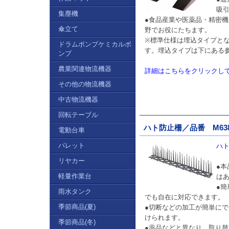
吸
集塵機
●食品産業や医薬品・精密
傘立て
野でお役にたちます。
※標準仕様は埋込タイプと
ドラムポンプケミカルポ
す。埋込タイプは下にある
ンプ
農業関連物流機器
詳細はこちらをクリックし
その他の物流機器
中古物流機器
回転テーブル
ハト防止柵／品番 M638
電動台車
パレット
ハト
リヤカー
●
軽量作業台
は
●
雨水タンク
でも自在に対応できます。
季節商品(夏)
●切断などの加工が簡単に
けられます。
季節商品(冬)
●薬品などと異なり、取り