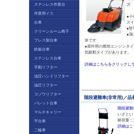
ステンレス作業台
ズ
作業用イス
●
台車
ス
●
クリーンルーム椅子
●
プレス製台車
単です
●屋外用の燃焼エンジンタ
鉄板台車
気駆動タイプがあります。
ステンレス台車
詳細はこちらをクリックし
手動リフター
油圧ハンドリフター
油圧リフター
コゾウリフター
階段避難車(非常用)／品番 
パレット台車
階段避難車
マルチキャリー
いざとい
耐荷重：1
平台車
詳細はこ
二輪車