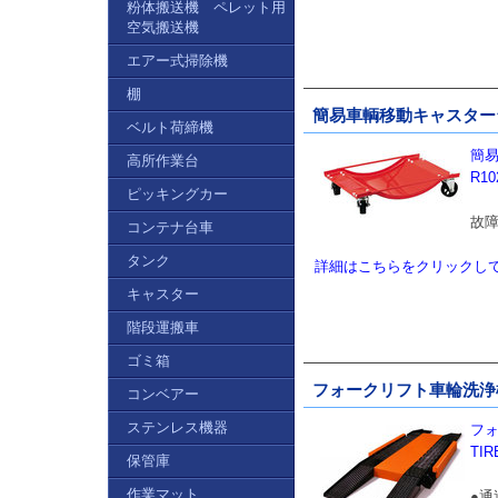
粉体搬送機 ペレット用
空気搬送機
エアー式掃除機
棚
簡易車輌移動キャスター台車
ベルト荷締機
簡易
高所作業台
R10
ピッキングカー
故
コンテナ台車
タンク
詳細はこちらをクリックし
キャスター
階段運搬車
ゴミ箱
フォークリフト車輪洗浄機／
コンベアー
ステンレス機器
フォ
TIR
保管庫
作業マット
●