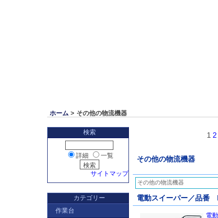
ホーム
> その他の物流機器
検索
1
2
詳細
一覧
その他の物流機器
サイトマップ
その他の物流機器
カテゴリー
電動スイーパー／品番 M5
作業台
電動