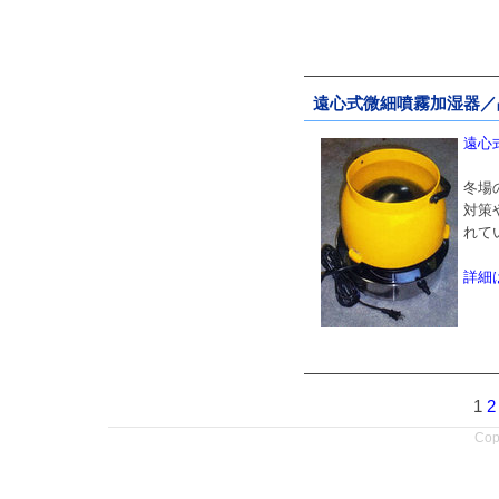
遠心式微細噴霧加湿器／品番
遠心式
冬場
対策
れて
詳細
1
2
Copy