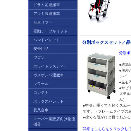
ドラム缶運搬車
アルミ製運搬車
台車リフト
電動テーブルリフト
ハンドパレット
分別ボックスセット／品番
安全用品
分別ボ
ワゴン
●約1
ホワイトラスティー
●段差
ガスボンベ運搬車
ッパー
●左右
マワール
●サビ
コンテナ
ステル
み）
ボックスパレット
●中身が重くても軽くスム
長尺台車
です。（フレームタイプの
●捨てる段がひと目でわか
スーパー量販店向け物流
機器
詳細はこちらをクリックし