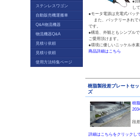
●
ステンレスワゴン
し
●モータ電源は充電式バッ
自動販売機運搬車
また、バッテリーきれでも
Q&A物流機器
です。
●構造、外観ともシンプル
物流機器Q&A
ご愛用頂けます。
見積り依頼
●環境に優しいニッケル水
商品詳細はこちら
見積り依頼
使用方法特集ページ
樹脂製段差プレートセット／
ズ
樹脂
20
段
詳細はこちらをクリックし