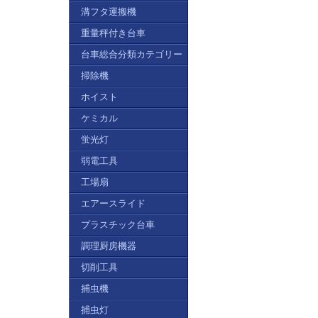
溝フタ運搬機
重量秤付き台車
台車総合分類カテゴリー
掃除機
ホイスト
ケミカル
蛍光灯
弱電工具
工場扇
エアースライド
プラスチック台車
調理厨房機器
切削工具
捕虫機
捕虫灯