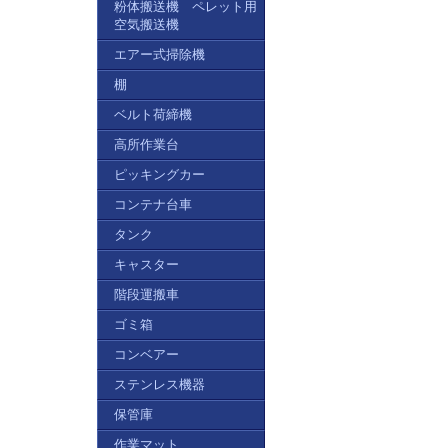
粉体搬送機 ペレット用
空気搬送機
エアー式掃除機
棚
ベルト荷締機
高所作業台
ピッキングカー
コンテナ台車
タンク
キャスター
階段運搬車
ゴミ箱
コンベアー
ステンレス機器
保管庫
作業マット