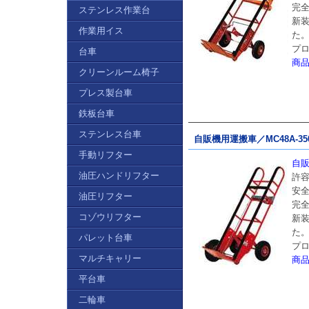
完
ステンレス作業台
新
作業用イス
た
プ
台車
商
クリーンルーム椅子
プレス製台車
鉄板台車
ステンレス台車
自販機用運搬車／MC48A-35
手動リフター
自販
油圧ハンドリフター
許容
安
油圧リフター
完
コゾウリフター
新
た
パレット台車
プ
マルチキャリー
商
平台車
二輪車