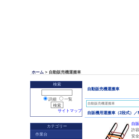
ホーム
> 自動販売機運搬車
検索
自動販売機運搬車
詳細
一覧
自動販売機運搬車
サイトマップ
自販機用運搬車（2段式）／MC4
自販
カテゴリー
許容
作業台
安