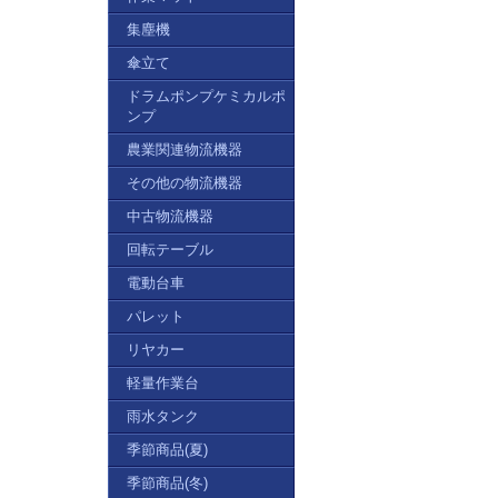
集塵機
傘立て
ドラムポンプケミカルポ
ンプ
農業関連物流機器
その他の物流機器
中古物流機器
回転テーブル
電動台車
パレット
リヤカー
軽量作業台
雨水タンク
季節商品(夏)
季節商品(冬)