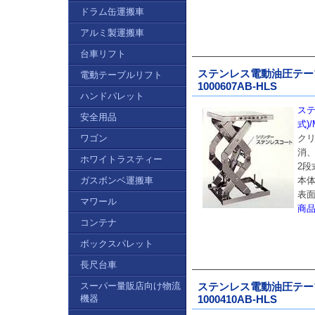
ドラム缶運搬車
アルミ製運搬車
台車リフト
ステンレス電動油圧テーブル
電動テーブルリフト
1000607AB-HLS
ハンドパレット
ステ
安全用品
式)/
ワゴン
ク
消
ホワイトラスティー
2段
ガスボンベ運搬車
本体
表
マワール
商
コンテナ
ボックスパレット
長尺台車
スーパー量販店向け物流
ステンレス電動油圧テーブル
機器
1000410AB-HLS