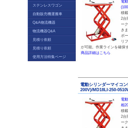
電
ステンレスワゴン
(10
積載
自動販売機運搬車
2
Q&A物流機器
ー
き
物流機器Q&A
ボ
見積り依頼
リ
が可能。作業ラインを確保
見積り依頼
商品詳細はこちら
使用方法特集ページ
電動シリンダーマイコン
200V)/MD18LI-250-051
電
相20
積載
2
ー
き