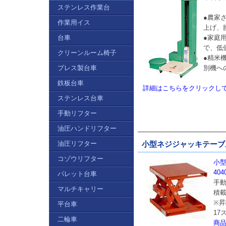
ステンレス作業台
●農家
作業用イス
上げ、
台車
●家庭
で、低
クリーンルーム椅子
●精米
プレス製台車
別機へ
鉄板台車
詳細はこちらをクリックし
ステンレス台車
手動リフター
油圧ハンドリフター
油圧リフター
小型ネジジャッキテーブルリフ
コゾウリフター
小型
404
パレット台車
手
マルチキャリー
積載
※昇
平台車
17
二輪車
商