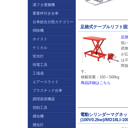
溝フタ運搬機
重量秤付き台車
台車総合分類カテゴリー
足踏式テーブルリフト固定脚
掃除機
足踏
ホイスト
低
ケミカル
昇
が
蛍光灯
はJ
弱電工具
間
す。
工場扇
積載荷重：150～500kg
エアースライド
商品詳細はこちら
プラスチック台車
調理厨房機器
切削工具
電動シリンダーマグネッ
捕虫機
(100V0.2kw)/MD18LI-10
捕虫灯