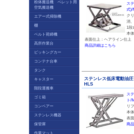
粉体搬送機 ペレット用
ステ
空気搬送機
式)/
ク
エアー式掃除機
消
棚
1段
本体
ベルト荷締機
表面仕上：ヘアライン仕上
高所作業台
商品詳細はこちら
ピッキングカー
コンテナ台車
タンク
ステンレス低床電動油圧テー
キャスター
HLS
階段運搬車
ス
ゴミ箱
ト/M
コンベアー
リ
本体
ステンレス機器
表
保管庫
商
作業マット