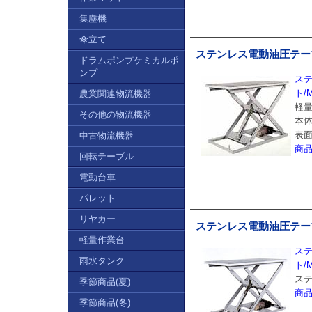
集塵機
傘立て
ステンレス電動油圧テーブルリ
ドラムポンプケミカルポ
ンプ
ス
ト/M
農業関連物流機器
軽
その他の物流機器
本体
表
中古物流機器
商
回転テーブル
電動台車
パレット
リヤカー
ステンレス電動油圧テーブルリ
軽量作業台
ス
雨水タンク
ト/M
ス
季節商品(夏)
商
季節商品(冬)