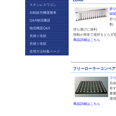
L2000
ステンレスワゴン
折り
自動販売機運搬車
W30
折
Q&A物流機器
動
物流機器Q&A
持ち運びに便利
移動が簡単で場所をとらず
見積り依頼
商品詳細はこちら
見積り依頼
使用方法特集ページ
フリーローラーコンベアテー
フリ
自
有
重
環
商品詳細はこちら