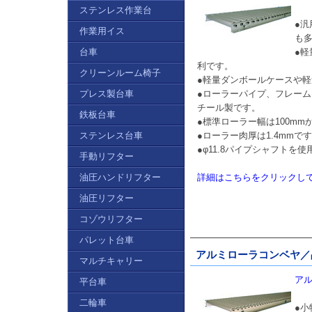
ステンレス作業台
●
作業用イス
も
台車
●
利です。
クリーンルーム椅子
●軽量ダンボールケースや
プレス製台車
●ローラーパイプ、フレー
チール製です。
鉄板台車
●標準ローラー幅は100mmか
ステンレス台車
●ローラー肉厚は1.4mmで
●φ11.8パイプシャフトを
手動リフター
油圧ハンドリフター
詳細はこちらをクリックし
油圧リフター
コゾウリフター
パレット台車
アルミローラコンベヤ／品
マルチキャリー
アル
平台車
二輪車
●