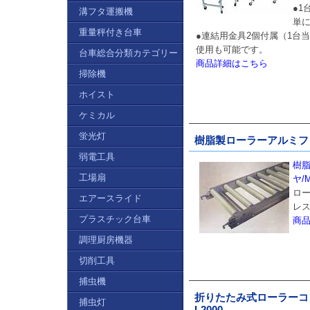
●1
溝フタ運搬機
単
重量秤付き台車
●連結用金具2個付属（1台
使用も可能です。
台車総合分類カテゴリー
商品詳細はこちら
掃除機
ホイスト
ケミカル
蛍光灯
樹脂製ローラーアルミフレーム
弱電工具
樹
工場扇
ヤ/M
ロー
エアースライド
レ
プラスチック台車
商
調理厨房機器
切削工具
捕虫機
折りたたみ式ローラーコンベア/
捕虫灯