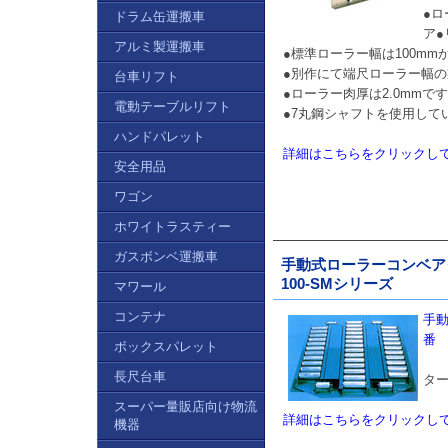
●
ドラム缶運搬車
ア
アルミ製運搬車
●標準ローラー幅は100mmか
●別作にて端尺ローラー幅
台車リフト
●ローラー肉厚は2.0mmで
電動テーブルリフト
●7丸鋼シャフトを使用して
ハンドパレット
詳細はこちらをクリックし
安全用品
ワゴン
ホワイトラスティー
ガスボンベ運搬車
手動式ローラーコンベアタ
100-SMシリーズ
マワール
コンテナ
手
番 
ボックスパレット
長尺台車
タ
スーパー量販店向け物流
詳細はこちらをクリックし
機器