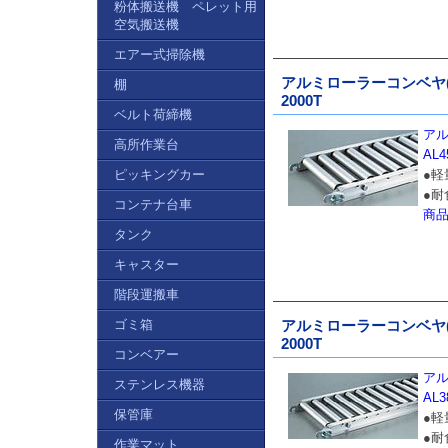
粉体搬送機 ペレット用
空気搬送機
エアー式掃除機
アルミローラーコンベヤ(φ45m
棚
2000T
ベルト荷締機
アル
高所作業台
AL4
ピッキングカー
●
●
コンテナ台車
商
タンク
キャスター
階段運搬車
ゴミ箱
アルミローラーコンベヤ(φ38m
2000T
コンベアー
アル
ステンレス機器
AL3
保管庫
●
●
作業マット