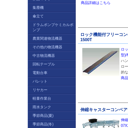
商品詳細はこちら
集塵機
傘立て
ドラムポンプケミカルポ
ンプ
ロック機能付フリーコンベア
農業関連物流機器
1500T
その他の物流機器
ロ
型)/
中古物流機器
ハ
回転テーブル
ロ
的
電動台車
商
パレット
リヤカー
軽量作業台
雨水タンク
伸縮キャスターコンベアー(φ3
季節商品(夏)
伸縮
季節商品(冬)
07X