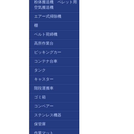
粉体搬送機 ペレット用
空気搬送機
エアー式掃除機
棚
ベルト荷締機
高所作業台
ピッキングカー
コンテナ台車
タンク
キャスター
階段運搬車
ゴミ箱
コンベアー
ステンレス機器
保管庫
作業マット