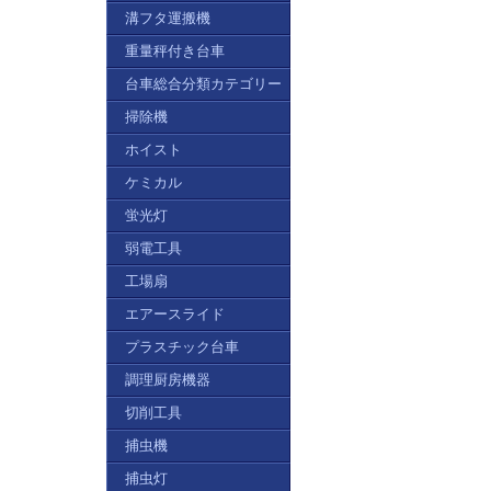
溝フタ運搬機
重量秤付き台車
台車総合分類カテゴリー
掃除機
ホイスト
ケミカル
蛍光灯
弱電工具
工場扇
エアースライド
プラスチック台車
調理厨房機器
切削工具
捕虫機
捕虫灯