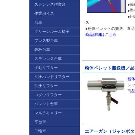
ステンレス作業台
●
●
作業用イス
●
台車
ス
●粉体ペレットの搬送、食
クリーンルーム椅子
商品詳細はこちら
プレス製台車
鉄板台車
ステンレス台車
手動リフター
粉体ペレット搬送機／品番 
油圧ハンドリフター
粉体
レ
油圧リフター
商
コゾウリフター
パレット台車
マルチキャリー
平台車
二輪車
エアーガン（ジャンボタイプ）