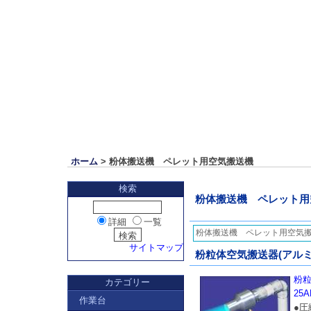
ホーム
> 粉体搬送機 ペレット用空気搬送機
検索
粉体搬送機 ペレット用
詳細
一覧
粉体搬送機 ペレット用空気
サイトマップ
粉粒体空気搬送器(アルミ)／
粉粒
カテゴリー
25A
作業台
●