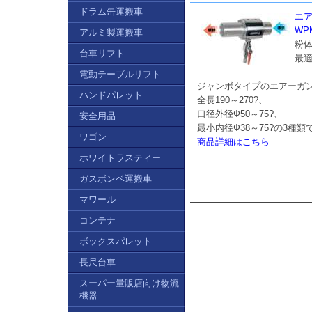
ドラム缶運搬車
エ
WPM
アルミ製運搬車
粉
台車リフト
最
電動テーブルリフト
ジャンボタイプのエアーガ
ハンドパレット
全長190～270?、
口径外径Ф50～75?、
安全用品
最小内径Ф38～75?の3種類
ワゴン
商品詳細はこちら
ホワイトラスティー
ガスボンベ運搬車
マワール
コンテナ
ボックスパレット
長尺台車
スーパー量販店向け物流
機器