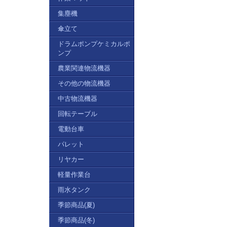
集塵機
傘立て
ドラムポンプケミカルポ
ンプ
農業関連物流機器
その他の物流機器
中古物流機器
回転テーブル
電動台車
パレット
リヤカー
軽量作業台
雨水タンク
季節商品(夏)
季節商品(冬)