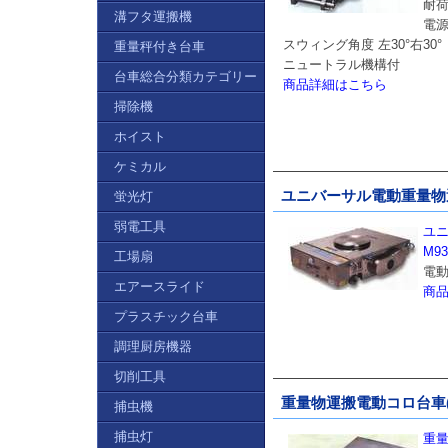
耐荷
溝フタ運搬機
電源
スウィング角度 左30°右30°
重量秤付き台車
ニュートラル機構付
台車総合分類カテゴリー
商品詳細はこちら
掃除機
ホイスト
ケミカル
ユニバーサル電動重量物運搬
蛍光灯
弱電工具
ユニ
M93
工場扇
電
エアースライド
商
プラスチック台車
調理厨房機器
切削工具
重量物運搬電動コロ台車(8to
捕虫機
捕虫灯
重量