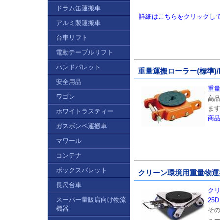
ドラム缶運搬車
詳細はこちらをクリックし
アルミ製運搬車
台車リフト
電動テーブルリフト
ハンドパレット
重量運搬ローラー(標準)/M
安全用品
重量
ワゴン
高
ま
ホワイトラスティー
商
ガスボンベ運搬車
マワール
コンテナ
ボックスパレット
クリーン環境用重量物運搬ロ
長尺台車
クリ
スーパー量販店向け物流
25D
機器
その
ュ