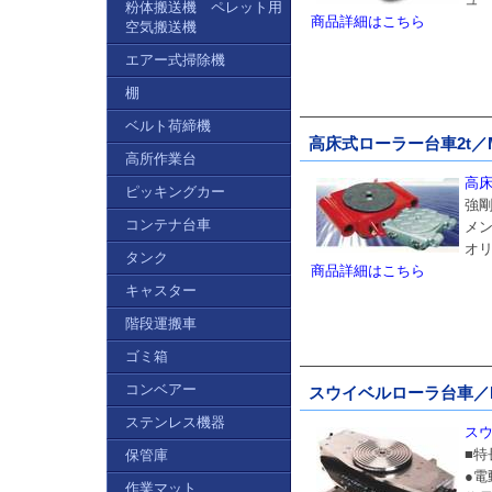
粉体搬送機 ペレット用
商品詳細はこちら
空気搬送機
エアー式掃除機
棚
ベルト荷締機
高床式ローラー台車2t／M1
高所作業台
高床
ピッキングカー
強
コンテナ台車
メ
オ
タンク
商品詳細はこちら
キャスター
階段運搬車
ゴミ箱
コンベアー
スウイベルローラ台車／M9
ステンレス機器
スウ
■特
保管庫
●
作業マット