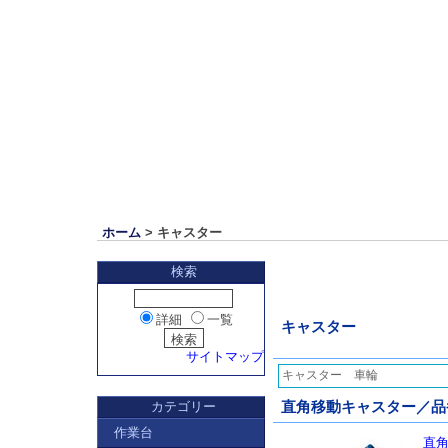
ホーム
> キャスター
検索
詳細
一覧
キャスター
サイトマップ
キャスター 車輪
カテゴリー
直角移動キャスター／品番 
作業台
直角