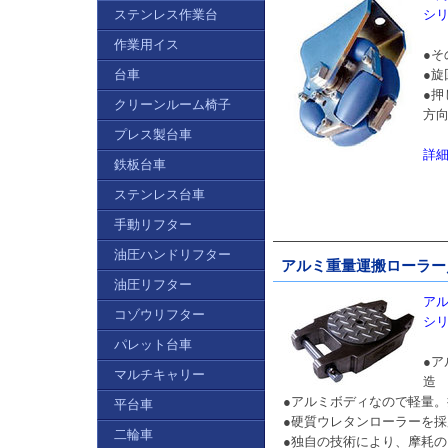
ステンレス作業台
シ
作業用イス
●
台車
●
●
クリーンルーム椅子
方
プレス製台車
詳
鉄板台車
ステンレス台車
手動リフター
油圧ハンドリフター
アルミ重量運搬ローラー／
油圧リフター
アル
コゾウリフター
シ
パレット台車
●
マルチキャリー
造
●アルミボディなので軽量
平台車
●硬質ウレタンローラーを
二輪車
●独自の技術により、摩耗