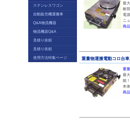
最大
ステンレスワゴン
耐荷
自動販売機運搬車
電源
ニ
Q&A物流機器
商
物流機器Q&A
見積り依頼
見積り依頼
使用方法特集ページ
重量物運搬電動コロ台車／M
重量
最大
能
本体
商