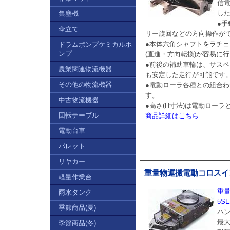
信
し
集塵機
●
傘立て
リー旋回などの方向操作が
●本体六角シャフトをラチ
ドラムポンプケミカルポ
ンプ
(直進・方向転換)が容易に
●前後の補助車輪は、サス
農業関連物流機器
も安定した走行が可能です
その他の物流機器
●電動ローラ各種との組合
す。
中古物流機器
●高さ(H寸法)は電動ローラ
回転テーブル
商品詳細はこちら
電動台車
パレット
リヤカー
重量物運搬電動コロスイング
軽量作業台
重量
雨水タンク
5SE
季節商品(夏)
ハ
最大
季節商品(冬)