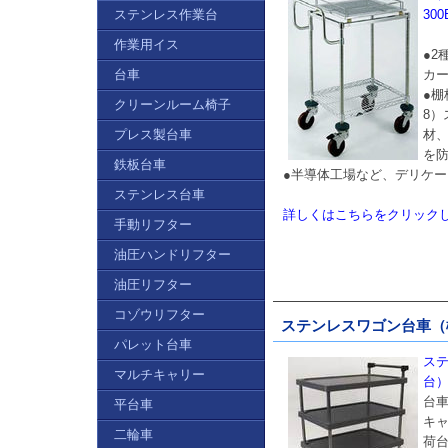
ステンレス作業台
30
作業用イス
●2
台車
カ
●棚
クリーンルーム椅子
8
プレス製台車
材
を
鉄板台車
●半導体工場など、デリケ
ステンレス台車
詳しくはこちらをクリック
手動リフター
油圧ハンドリフター
油圧リフター
コゾウリフター
ステンレスワゴン台車（樹脂
パレット台車
ス
マルチキャリー
台）
台
平台車
キ
二輪車
荷