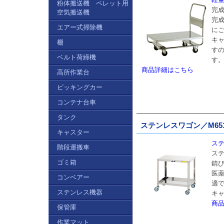
粉体搬送機 ペレット用
完
空気搬送機
完
エアー式掃除機
に
キャ
棚
す
ベルト荷締機
す
商品詳細はこちら
高所作業台
ピッキングカー
コンテナ台車
タンク
ステンレスワゴン／M651S3
キャスター
ステ
階段運搬車
ステ
ゴミ箱
錆
医
コンベアー
適
ステンレス機器
キ
商
保管庫
作業マット