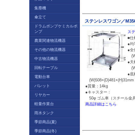
集塵機
傘立て
ステンレスワゴン／M350
ドラムポンプケミカルポ
ンプ
ステ
■仕
農業関連物流機器
●均
その他の物流機器
●全
(W)
中古物流機器
●天
回転テーブル
(W)
●底
電動台車
(W)508×(D)481×(H)31mm
パレット
●質量：14kg
●キャスター：
リヤカー
50φ ゴム車（スチール金
軽量作業台
商品詳細はこちら
雨水タンク
季節商品(夏)
季節商品(冬)