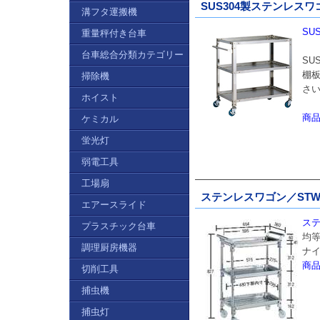
SUS304製ステンレス
溝フタ運搬機
SU
重量秤付き台車
台車総合分類カテゴリー
SU
棚
掃除機
さ
ホイスト
商
ケミカル
蛍光灯
弱電工具
工場扇
ステンレスワゴン／STW
エアースライド
ステ
プラスチック台車
均等
調理厨房機器
ナイ
商
切削工具
捕虫機
捕虫灯