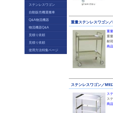
ステンレスワゴン
自動販売機運搬車
Q&A物流機器
重量ステンレスワゴン／M
物流機器Q&A
重量
見積り依頼
重
耐荷
見積り依頼
商
使用方法特集ページ
ステンレスワゴン／M913
ステ
ス
商