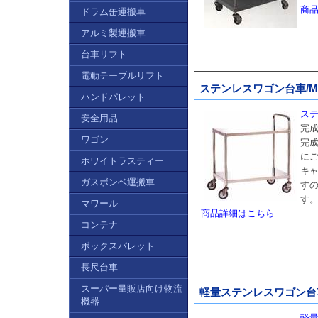
商
ドラム缶運搬車
アルミ製運搬車
台車リフト
電動テーブルリフト
ステンレスワゴン台車/MF2
ハンドパレット
ステ
安全用品
完
ワゴン
完
に
ホワイトラスティー
キャ
ガスボンベ運搬車
す
す
マワール
商品詳細はこちら
コンテナ
ボックスパレット
長尺台車
スーパー量販店向け物流
軽量ステンレスワゴン台車/M
機器
軽量