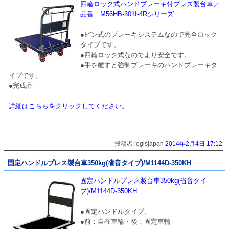
四輪ロック式ハンドブレーキ付プレス製台車／
品番 M56HB-301I-4Rシリーズ
●ピン式のブレーキシステムなので完全ロック
タイプです。
●四輪ロック式なのでより安全です。
●手を離すと強制ブレーキのハンドブレーキタ
イプです。
●完成品
詳細はこちらをクリックしてください。
投稿者 logisjapan
2014年2月4日 17:12
固定ハンドルプレス製台車350kg(省音タイプ)/M1144D-350KH
固定ハンドルプレス製台車350kg(省音タイ
プ)/M1144D-350KH
●固定ハンドルタイプ。
●前：自在車輪・後：固定車輪