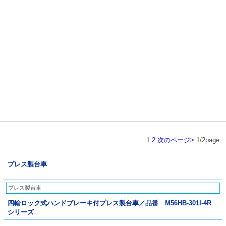
1
2
次のページ>
1/2page
プレス製台車
プレス製台車
四輪ロック式ハンドブレーキ付プレス製台車／品番 M56HB-301I-4R
シリーズ