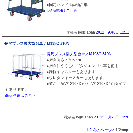
●固定ハンドル両袖台車
商品詳細はこちら
投稿者 logisjapan
2012年9月6日 12:11
長尺プレス製大型台車／M198C-310N
長尺プレス製大型台車／M198C-310N
●床面高さ：205mm
●床面にやさしいブタジエンゴム車を使用
●静軽キャスターもあります。
●ウレタンキャスターもあります。
●荷台寸法W1210×D760、W1210×D475タイプ
もあります。
商品詳細はこちら
投稿者 logisjapan
2012年1月23日 12:26
1
2
次のページ>
1/2page