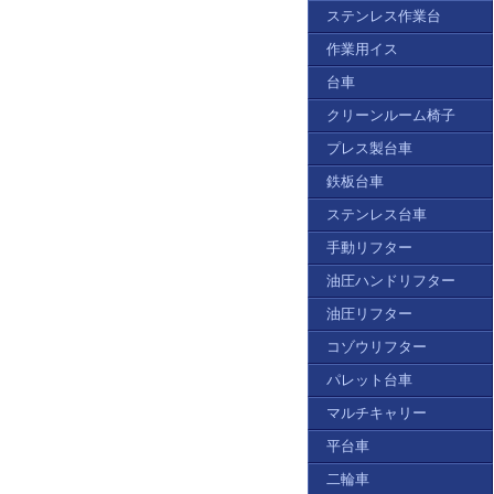
ステンレス作業台
作業用イス
台車
クリーンルーム椅子
プレス製台車
鉄板台車
ステンレス台車
手動リフター
油圧ハンドリフター
油圧リフター
コゾウリフター
パレット台車
マルチキャリー
平台車
二輪車