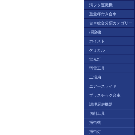
溝フタ運搬機
重量秤付き台車
台車総合分類カテゴリー
掃除機
ホイスト
ケミカル
蛍光灯
弱電工具
工場扇
エアースライド
プラスチック台車
調理厨房機器
切削工具
捕虫機
捕虫灯