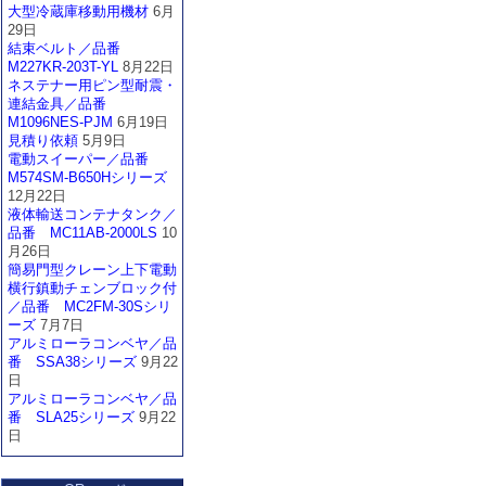
大型冷蔵庫移動用機材
6月
29日
結束ベルト／品番
M227KR-203T-YL
8月22日
ネステナー用ピン型耐震・
連結金具／品番
M1096NES-PJM
6月19日
見積り依頼
5月9日
電動スイーパー／品番
M574SM-B650Hシリーズ
12月22日
液体輸送コンテナタンク／
品番 MC11AB-2000LS
10
月26日
簡易門型クレーン上下電動
横行鎮動チェンブロック付
／品番 MC2FM-30Sシリ
ーズ
7月7日
アルミローラコンベヤ／品
番 SSA38シリーズ
9月22
日
アルミローラコンベヤ／品
番 SLA25シリーズ
9月22
日