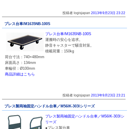
投稿者 logisjapan
2013年9月23日 23:22
プレス台車/M1635NB-100S
プレス台車/M1635NB-100S
運搬時の安心を追求。
静音キャスターで騒音対策。
積載荷重：150kg
荷台寸法：740×480mm
床面高さ：134mm
車輪径：Ø100mm
商品詳細はこちら
投稿者 logisjapan
2013年9月23日 23:21
プレス製両袖固定ハンドル台車／M56IK-303Iシリーズ
プレス製両袖固定ハンドル台車／M56IK-303Iシ
リーズ
●プレス製台車