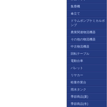
集塵機
傘立て
ドラムポンプケミカルポ
ンプ
農業関連物流機器
その他の物流機器
中古物流機器
回転テーブル
電動台車
パレット
リヤカー
軽量作業台
雨水タンク
季節商品(夏)
季節商品(冬)