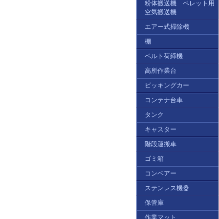
粉体搬送機 ペレット用
空気搬送機
エアー式掃除機
棚
ベルト荷締機
高所作業台
ピッキングカー
コンテナ台車
タンク
キャスター
階段運搬車
ゴミ箱
コンベアー
ステンレス機器
保管庫
作業マット