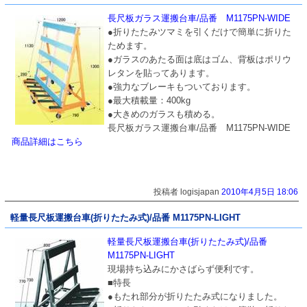
長尺板ガラス運搬台車/品番 M1175PN-WIDE
●折りたたみツマミを引くだけで簡単に折りた
ためます。
●ガラスのあたる面は底はゴム、背板はポリウ
レタンを貼ってあります。
●強力なブレーキもついております。
●最大積載量：400kg
●大きめのガラスも積める。
長尺板ガラス運搬台車/品番 M1175PN-WIDE
商品詳細はこちら
投稿者 logisjapan
2010年4月5日 18:06
軽量長尺板運搬台車(折りたたみ式)/品番 M1175PN-LIGHT
軽量長尺板運搬台車(折りたたみ式)/品番
M1175PN-LIGHT
現場持ち込みにかさばらず便利です。
■特長
●もたれ部分が折りたたみ式になりました。