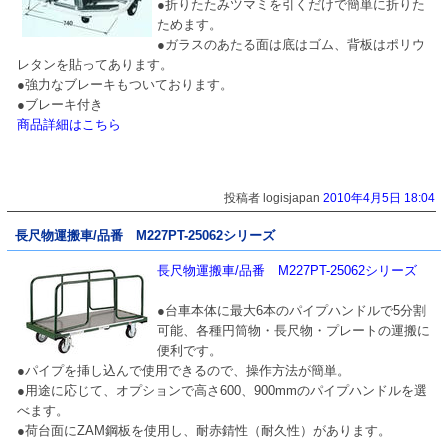
●折りたたみツマミを引くだけで簡単に折りた
ためます。
●ガラスのあたる面は底はゴム、背板はポリウ
レタンを貼ってあります。
●強力なブレーキもついております。
●ブレーキ付き
商品詳細はこちら
投稿者 logisjapan
2010年4月5日 18:04
長尺物運搬車/品番 M227PT-25062シリーズ
長尺物運搬車/品番 M227PT-25062シリーズ
●台車本体に最大6本のパイプハンドルで5分割
可能、各種円筒物・長尺物・プレートの運搬に
便利です。
●パイプを挿し込んで使用できるので、操作方法が簡単。
●用途に応じて、オプションで高さ600、900mmのパイプハンドルを選
べます。
●荷台面にZAM鋼板を使用し、耐赤錆性（耐久性）があります。