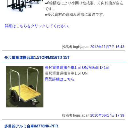
●6輪構造により小回り性抜群。方向転換が自在
です。
●長尺資材の縦積み運搬に最適です。
詳細はこちらをクリックしてください。
投稿者 logisjapan
2012年11月7日 16:43
長尺重量運搬台車1.5TON/M956TD-15T
長尺重量運搬台車1.5TON/M956TD-15T
長尺重量運搬台車1.5TON
商品詳細はこちら
投稿者 logisjapan
2010年6月17日 17:39
多目的アルミ台車/M778NK-PFR