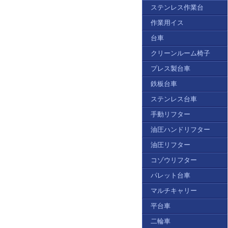
ステンレス作業台
作業用イス
台車
クリーンルーム椅子
プレス製台車
鉄板台車
ステンレス台車
手動リフター
油圧ハンドリフター
油圧リフター
コゾウリフター
パレット台車
マルチキャリー
平台車
二輪車