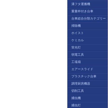
溝フタ運搬機
重量秤付き台車
台車総合分類カテゴリー
掃除機
ホイスト
ケミカル
蛍光灯
弱電工具
工場扇
エアースライド
プラスチック台車
調理厨房機器
切削工具
捕虫機
捕虫灯