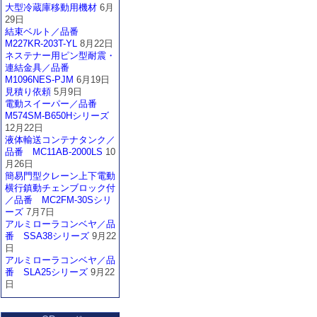
大型冷蔵庫移動用機材
6月
29日
結束ベルト／品番
M227KR-203T-YL
8月22日
ネステナー用ピン型耐震・
連結金具／品番
M1096NES-PJM
6月19日
見積り依頼
5月9日
電動スイーパー／品番
M574SM-B650Hシリーズ
12月22日
液体輸送コンテナタンク／
品番 MC11AB-2000LS
10
月26日
簡易門型クレーン上下電動
横行鎮動チェンブロック付
／品番 MC2FM-30Sシリ
ーズ
7月7日
アルミローラコンベヤ／品
番 SSA38シリーズ
9月22
日
アルミローラコンベヤ／品
番 SLA25シリーズ
9月22
日