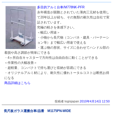
多目的アルミ台車/M778NK-PFR
永年構造が困難とされていた薄肉三元材を使用し
て20年以上が経ち、その無類の耐久性は自社で実
証されています。
究極の軽さを体感下さい。
＜幅広い用途＞
・小物から長尺物（コンパネ・建具・パーテーシ
ョン等）まで幅広い用途で使える
・運ぶ物の形状、サイズに合わせてハンドル部の
着脱や高さ調節が簡単にできる
・4ヶ所自在キャスターで方向性は自由自在に動くことができる
＜作業性の大幅改善＞
・超軽量、コンパクトで持ち運びと収納が容易にできる
・オリジナルアルミ材により、耐久性に優れトータルコストは断然お得
になる
商品詳細はこちら
投稿者 logisjapan
2010年4月14日 12:50
長尺板ガラス運搬台車/品番 M1175PN-WIDE