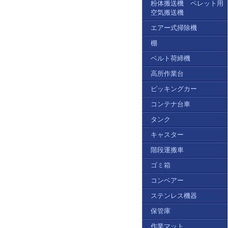
粉体搬送機 ペレット用
空気搬送機
エアー式掃除機
棚
ベルト荷締機
高所作業台
ピッキングカー
コンテナ台車
タンク
キャスター
階段運搬車
ゴミ箱
コンベアー
ステンレス機器
保管庫
作業マット