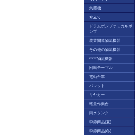
集塵機
傘立て
ドラムポンプケミカルポ
ンプ
農業関連物流機器
その他の物流機器
中古物流機器
回転テーブル
電動台車
パレット
リヤカー
軽量作業台
雨水タンク
季節商品(夏)
季節商品(冬)