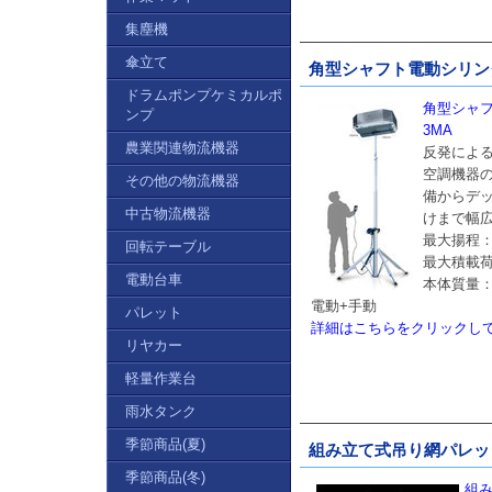
集塵機
傘立て
角型シャフト電動シリンダ
ドラムポンプケミカルポ
角型シャフ
ンプ
3MA
農業関連物流機器
反発によ
空調機器
その他の物流機器
備からデ
中古物流機器
けまで幅
最大揚程：3
回転テーブル
最大積載荷重
電動台車
本体質量：2
電動+手動
パレット
詳細はこちらをクリックし
リヤカー
軽量作業台
雨水タンク
季節商品(夏)
組み立て式吊り網パレット
季節商品(冬)
組み