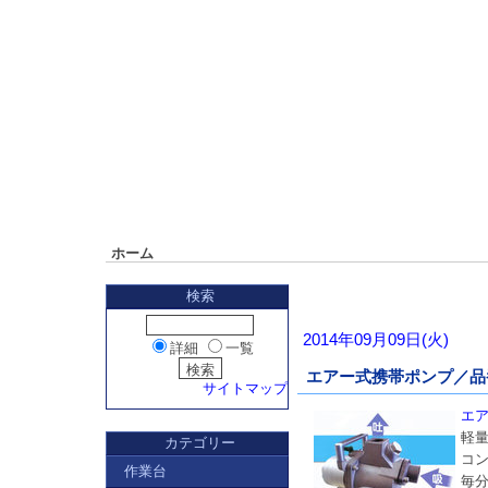
ホーム
検索
2014年09月09日(火)
詳細
一覧
エアー式携帯ポンプ／品番 
サイトマップ
エア
軽
カテゴリー
コ
作業台
毎分