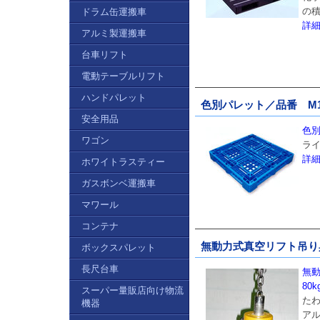
の
ドラム缶運搬車
詳
アルミ製運搬車
台車リフト
電動テーブルリフト
ハンドパレット
色別パレット／品番 M1409
安全用品
色別
ワゴン
ライ
詳
ホワイトラスティー
ガスボンベ運搬車
マワール
コンテナ
無動力式真空リフト吊り具/品
ボックスパレット
長尺台車
無動
80k
スーパー量販店向け物流
た
機器
ア