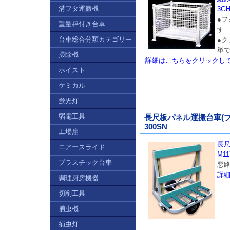
溝フタ運搬機
3G
●
重量秤付き台車
す
台車総合分類カテゴリー
●
単
掃除機
詳細はこちらをクリックし
ホイスト
ケミカル
蛍光灯
弱電工具
長尺板パネル運搬台車(ブレ
300SN
工場扇
長
エアースライド
M11
プラスチック台車
悪
詳
調理厨房機器
切削工具
捕虫機
捕虫灯