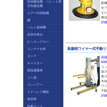
粉体搬送機 ペレット用
断
空気搬送機
全
ま
エアー式掃除機
搬
棚
詳
ベルト荷締機
高所作業台
ピッキングカー
高揚程ワイヤー式手動リフタ
コンテナ台車
タンク
高
M49
キャスター
コ
階段運搬車
最大
最大
ゴミ箱
本体
コンベアー
ワ
手
ステンレス機器
詳
保管庫
作業マット