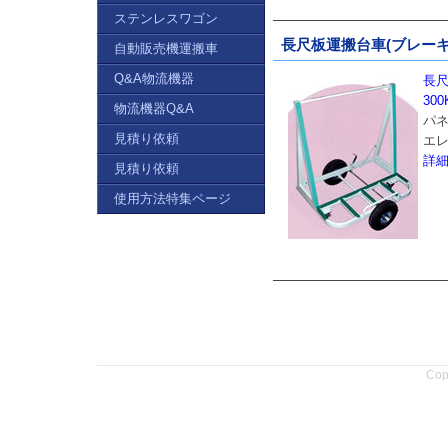
ステンレスワゴン
長尺板運搬台車(ブレーキ付)
自動販売機運搬車
Q&A物流機器
長尺
300
物流機器Q&A
パ
見積り依頼
エ
詳
見積り依頼
使用方法特集ページ
Copy