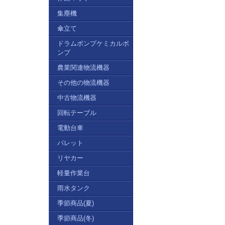
集塵機
傘立て
ドラムポンプケミカルポ
ンプ
農業関連物流機器
その他の物流機器
中古物流機器
回転テーブル
電動台車
パレット
リヤカー
軽量作業台
雨水タンク
季節商品(夏)
季節商品(冬)