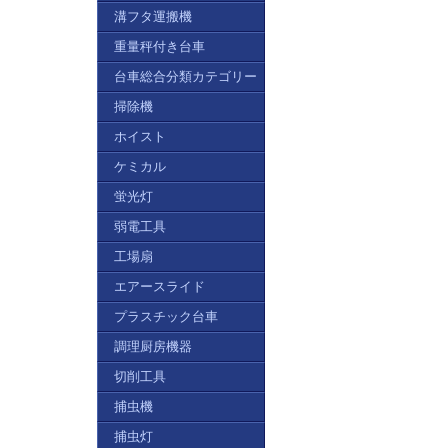
溝フタ運搬機
重量秤付き台車
台車総合分類カテゴリー
掃除機
ホイスト
ケミカル
蛍光灯
弱電工具
工場扇
エアースライド
プラスチック台車
調理厨房機器
切削工具
捕虫機
捕虫灯