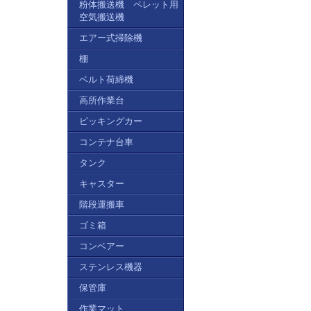
粉体搬送機 ペレット用
空気搬送機
エアー式掃除機
棚
ベルト荷締機
高所作業台
ピッキングカー
コンテナ台車
タンク
キャスター
階段運搬車
ゴミ箱
コンベアー
ステンレス機器
保管庫
作業マット