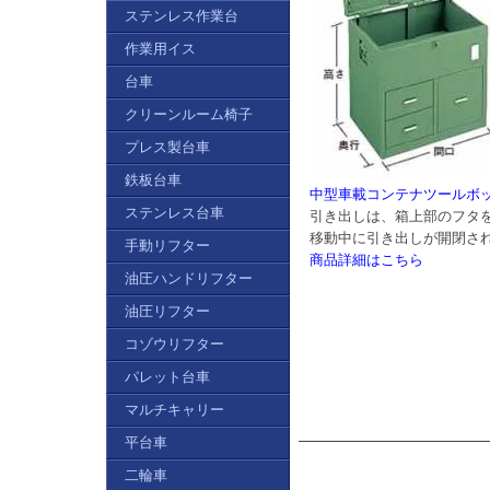
ステンレス作業台
作業用イス
台車
クリーンルーム椅子
プレス製台車
鉄板台車
中型車載コンテナツールボックス(
ステンレス台車
引き出しは、箱上部のフタ
移動中に引き出しが開閉さ
手動リフター
商品詳細はこちら
油圧ハンドリフター
油圧リフター
コゾウリフター
パレット台車
マルチキャリー
平台車
二輪車